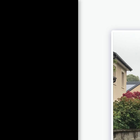
C2LK AUTOS
SPORT
STARTSEITE
FAHRZEUGE ZU
VERKAUFEN
BILDER
SPEZIELLE PORSCHE
PORSCHE GALERIE
JUNGER - ALTER
YOUNGTIMER-OLDTIMER