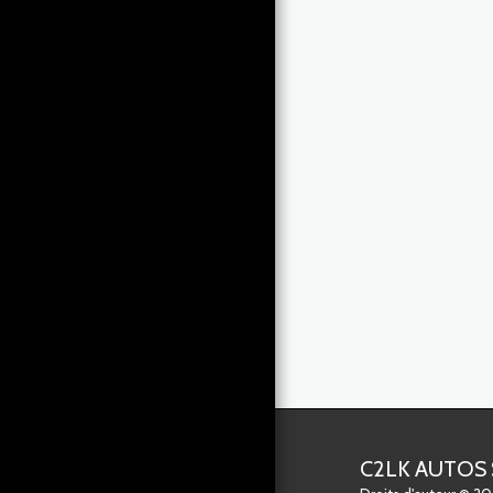
ACCESSOIRES
SERVICES
RECHERCHES
PERSONNALISEES
CONTACT - FORMULAIRE
C2LK AUTOS